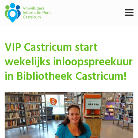
VIP Castricum start
wekelijks inloopspreekuur
in Bibliotheek Castricum!